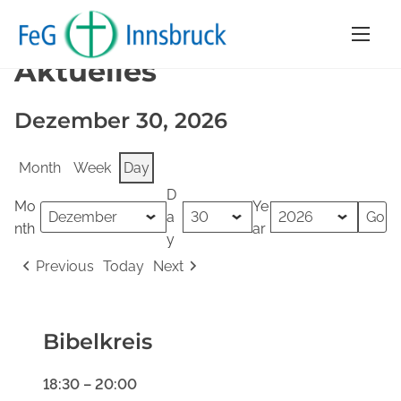
S
Home
/ Aktuelles
k
Aktuelles
i
p
Dezember 30, 2026
t
o
Month
Week
Day
c
D
Mo
Ye
o
a
nth
ar
n
y
t
Previous
Today
Next
e
Bibelkreis
n
t
Bibelkreis
18:30
–
20:00