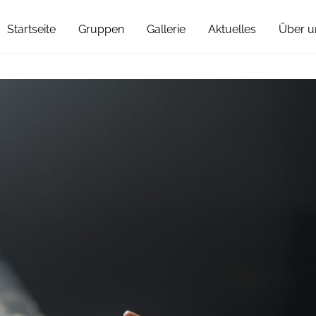
60 6633944
feg-innsbruck@beg.or.at
Startseite
Gruppen
Gallerie
Aktuelles
Über u