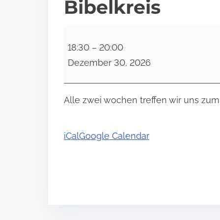
Bibelkreis
B
18:30
–
20:00
i
Dezember 30, 2026
b
e
l
Alle zwei wochen treffen wir uns z
k
r
iCal
Google Calendar
e
i
s