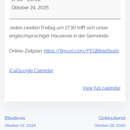
n
Oktober 24, 2025
g
l
i
Jeden zweiten Freitag um 17:30 trifft sich unser
s
englischsprachiger Hauskreis in der Gemeinde.
c
h
Online-Zeitplan:
https://tinyurl.com/FEGBibleStudy
e
r
iCal
Google Calendar
H
a
View full calendar
u
s
k
r
P
Bibelkreis
Gottesdienst
e
Oktober 22, 2025
Oktober 26, 2025